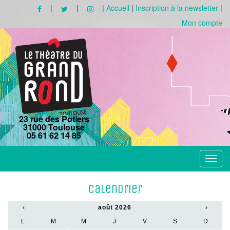
|
|
|
Accueil
|
Inscription à la newsletter
|
Mon compte
23 rue des Potiers
31000 Toulouse
05 61 62 14 85
Toggle
navigat
Calendrier
‹
août 2026
›
L
M
M
J
V
S
D