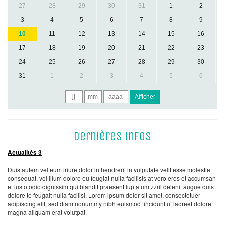
27
28
29
30
31
1
2
3
4
5
6
7
8
9
10
11
12
13
14
15
16
17
18
19
20
21
22
23
24
25
26
27
28
29
30
31
1
2
3
4
5
6
Afficher
Dernières infos
Actualités 3
Duis autem vel eum iriure dolor in hendrerit in vulputate velit esse molestie
consequat, vel illum dolore eu feugiat nulla facilisis at vero eros et accumsan
et iusto odio dignissim qui blandit praesent luptatum zzril delenit augue duis
dolore te feugait nulla facilisi. Lorem ipsum dolor sit amet, consectetuer
adipiscing elit, sed diam nonummy nibh euismod tincidunt ut laoreet dolore
magna aliquam erat volutpat.