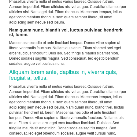
Phasellus viverra nulla ut metus varius laoreet. Quisque rutrum.
Aenean imperdiet. Etiam ultricies nisi vel augue. Curabitur ullamcorper
ultricies nisi. Nam eget dui. Etiam rhoncus. Maecenas tempus, tellus
eget condimentum rhoncus, sem quam semper libero, sit amet
adipiscing sem neque sed ipsum.
Nam quam nunc, blandit vel, luctus pulvinar, hendrerit
id, lorem.
Maecenas nec odio et ante tincidunt tempus. Donec vitae sapien ut
libero venenatis faucibus. Nullam quis ante. Etiam sit amet orci eget
eros faucibus tincidunt. Duis leo. Sed fringilla mauris sit amet nibh.
Donec sodales sagittis magna. Sed consequat, leo eget bibendum
sodales, augue velit cursus nunc,
Aliquam lorem ante, dapibus in, viverra quis,
feugiat a, tellus.
Phasellus viverra nulla ut metus varius laoreet. Quisque rutrum.
Aenean imperdiet. Etiam ultricies nisi vel augue. Curabitur ullamcorper
ultricies nisi. Nam eget dui. Etiam rhoncus. Maecenas tempus, tellus
eget condimentum rhoncus, sem quam semper libero, sit amet
adipiscing sem neque sed ipsum. Nam quam nunc, blandit vel, luctus
pulvinar, hendrerit id, lorem. Maecenas nec odio et ante tincidunt
tempus. Donec vitae sapien ut libero venenatis faucibus. Nullam quis
ante. Etiam sit amet orci eget eros faucibus tincidunt. Duis leo. Sed
fringilla mauris sit amet nibh. Donec sodales sagittis magna. Sed
consequat, leo eget bibendum sodales, augue velit cursus nunc,