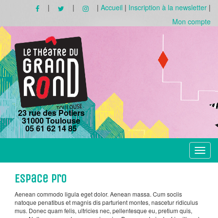
|
|
|
Accueil
|
Inscription à la newsletter
|
Mon compte
23 rue des Potiers
31000 Toulouse
05 61 62 14 85
Toggle
navigat
Espace pro
Aenean commodo ligula eget dolor. Aenean massa. Cum sociis
natoque penatibus et magnis dis parturient montes, nascetur ridiculus
mus. Donec quam felis, ultricies nec, pellentesque eu, pretium quis,