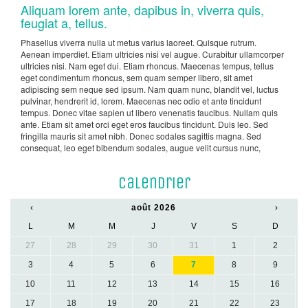
Aliquam lorem ante, dapibus in, viverra quis,
feugiat a, tellus.
Phasellus viverra nulla ut metus varius laoreet. Quisque rutrum.
Aenean imperdiet. Etiam ultricies nisi vel augue. Curabitur ullamcorper
ultricies nisi. Nam eget dui. Etiam rhoncus. Maecenas tempus, tellus
eget condimentum rhoncus, sem quam semper libero, sit amet
adipiscing sem neque sed ipsum. Nam quam nunc, blandit vel, luctus
pulvinar, hendrerit id, lorem. Maecenas nec odio et ante tincidunt
tempus. Donec vitae sapien ut libero venenatis faucibus. Nullam quis
ante. Etiam sit amet orci eget eros faucibus tincidunt. Duis leo. Sed
fringilla mauris sit amet nibh. Donec sodales sagittis magna. Sed
consequat, leo eget bibendum sodales, augue velit cursus nunc,
Calendrier
‹
août 2026
›
L
M
M
J
V
S
D
27
28
29
30
31
1
2
3
4
5
6
7
8
9
10
11
12
13
14
15
16
17
18
19
20
21
22
23