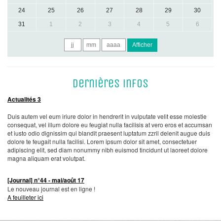
24
25
26
27
28
29
30
31
1
2
3
4
5
6
Afficher
Dernières infos
Actualités 3
Duis autem vel eum iriure dolor in hendrerit in vulputate velit esse molestie
consequat, vel illum dolore eu feugiat nulla facilisis at vero eros et accumsan
et iusto odio dignissim qui blandit praesent luptatum zzril delenit augue duis
dolore te feugait nulla facilisi. Lorem ipsum dolor sit amet, consectetuer
adipiscing elit, sed diam nonummy nibh euismod tincidunt ut laoreet dolore
magna aliquam erat volutpat.
[Journal] n°44 - mai/août 17
Le nouveau journal est en ligne !
A feuilleter ici